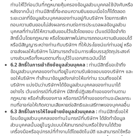
ท่านให้ไว้ก่อนวันที่กฎหมายคุ้มครองข้อมูลส่วนบุคคลใช้บังคับหรือ
หลังจากนั้น) ท่านมีสิทธิ์ที่จะถอนความยินยอมเมื่อใดก็ได้ตลอด
ระยะเวลาที่ข้อมูลส่วนบุคคลของท่านอยู่กับบริษัทฯ โดยการเพิก
ถอนความยินยอมไม่ส่งผลกระทบต่อการประมวลผลข้อมูลส่วน
บุคคลที่ท่านได้ให้ความยินยอมไว้แล้วโดยชอบ เว้นแต่มีข้อจำกัด
สิทธิ์นั้นโดยกฎหมาย หรือโดยสภาพไม่สามารถถอนความยินยอมได้
หรือมีสัญญาระหว่างท่านกับบริษัทฯ ที่ให้ประโยชน์แก่ท่านอยู่ หรือ
อาจส่งผลให้บริษัทฯ ไม่สามารถดำเนินการเพื่อบรรลุวัตถุประสงค์
บางส่วนหรือทั้งหมดตามที่ระบุไว้ในเอกสารฉบับนี้ได้
6.2 สิทธิ์ในการเข้าถึงข้อมูลส่วนบุคคล :
ท่านมีสิทธิ์ขอเข้าถึง
ข้อมูลส่วนบุคคลของท่านที่อยู่ในความรับผิดชอบของบริษัทฯ และ
ขอให้บริษัทฯ ทำสำเนาข้อมูลดังกล่าวให้แก่ท่าน รวมถึงขอให้
บริษัทฯ แบ่งปันว่าบริษัทฯได้ข้อมูลส่วนบุคคลของท่านมาได้
อย่างไร เว้นแต่กรณีที่บริษัทฯ มีสิทธิ์ปฏิเสธคำขอของท่านตาม
กฎหมาย หรือคำสั่งของศาล หรือกรณีที่คำขอของท่านจะมีผลกระ
ทบที่อาจก่อให้เกิดความเสียหายต่อสิทธิและเสรีภาพของบุคคลอื่น
6.3 สิทธิ์ในการให้โอนย้ายข้อมูลส่วนบุคคล :
ท่านมีสิทธิ์ขอให้
โอนข้อมูลส่วนบุคคลของท่านในกรณีที่บริษัทฯ ได้จัดทำข้อมูล
ส่วนบุคคลนั้นอยู่ในรูปแบบให้สามารถอ่านหรือใช้งานได้ด้วย
เครื่องมือหรืออุปกรณ์ที่ทำงานได้โดยอัตโนมัติ และสามารถใช้หรือ