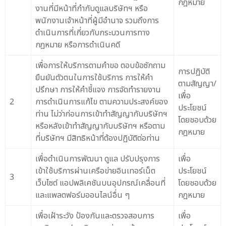
กฎหมาย
งานที่มีหน้าที่กำกับดูแลบริษัทฯ หรือ
พนักงานเจ้าหน้าที่ผู้มีอำนาจ รวมถึงการ
ดำเนินการที่เกี่ยวกับกระบวนการทาง
กฎหมาย หรือการดำเนินคดี
เพื่อการให้บริการตามคำขอ ตอบข้อซักถาม
การปฏิบัติ
ยืนยันตัวตนในการใช้บริการ การให้คำ
ตามสัญญา/
ปรึกษา การให้คำชี้แจง การจัดทำรายงาน
เพื่อ
2
การดำเนินการแก้ไข ตามความประสงค์ของ
ประโยชน์
ท่าน ไม่ว่าก่อนการเข้าทำสัญญากับบริษัทฯ
โดยชอบด้วย
หรือหลังเข้าทำสัญญากับบริษัทฯ หรือตาม
กฎหมาย
ที่บริษัทฯ มีสิทธิหน้าที่ต้องปฏิบัติต่อท่าน
เพื่อดำเนินการพัฒนา ดูแล ปรับปรุงการ
เพื่อ
เข้าใช้บริการผ่านเครือข่ายอินเทอร์เน็ต
ประโยชน์
3
เว็บไซต์ แอปพลิเคชันบนอุปกรณ์เคลื่อนที่
โดยชอบด้วย
และแพลตฟอร์มออนไลน์อื่น ๆ
กฎหมาย
เพื่อเฝ้าระวัง ป้องกันและตรวจสอบการ
เพื่อ