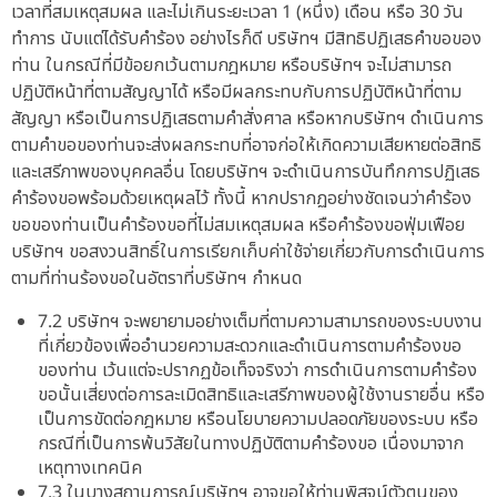
เวลาที่สมเหตุสมผล และไม่เกินระยะเวลา 1 (หนึ่ง) เดือน หรือ 30 วัน
ทำการ นับแต่ได้รับคำร้อง อย่างไรก็ดี บริษัทฯ มีสิทธิปฏิเสธคำขอของ
ท่าน ในกรณีที่มีข้อยกเว้นตามกฎหมาย หรือบริษัทฯ จะไม่สามารถ
ปฏิบัติหน้าที่ตามสัญญาได้ หรือมีผลกระทบกับการปฏิบัติหน้าที่ตาม
สัญญา หรือเป็นการปฏิเสธตามคำสั่งศาล หรือหากบริษัทฯ ดำเนินการ
ตามคำขอของท่านจะส่งผลกระทบที่อาจก่อให้เกิดความเสียหายต่อสิทธิ
และเสรีภาพของบุคคลอื่น โดยบริษัทฯ จะดำเนินการบันทึกการปฏิเสธ
คำร้องขอพร้อมด้วยเหตุผลไว้ ทั้งนี้ หากปรากฏอย่างชัดเจนว่าคำร้อง
ขอของท่านเป็นคำร้องขอที่ไม่สมเหตุสมผล หรือคำร้องขอฟุ่มเฟือย
บริษัทฯ ขอสงวนสิทธิ์ในการเรียกเก็บค่าใช้จ่ายเกี่ยวกับการดำเนินการ
ตามที่ท่านร้องขอในอัตราที่บริษัทฯ กำหนด
7.2 บริษัทฯ จะพยายามอย่างเต็มที่ตามความสามารถของระบบงาน
ที่เกี่ยวข้องเพื่ออำนวยความสะดวกและดำเนินการตามคำร้องขอ
ของท่าน เว้นแต่จะปรากฏข้อเท็จจริงว่า การดำเนินการตามคำร้อง
ขอนั้นเสี่ยงต่อการละเมิดสิทธิและเสรีภาพของผู้ใช้งานรายอื่น หรือ
เป็นการขัดต่อกฎหมาย หรือนโยบายความปลอดภัยของระบบ หรือ
กรณีที่เป็นการพ้นวิสัยในทางปฏิบัติตามคำร้องขอ เนื่องมาจาก
เหตุทางเทคนิค
7.3 ในบางสถานการณ์บริษัทฯ อาจขอให้ท่านพิสูจน์ตัวตนของ