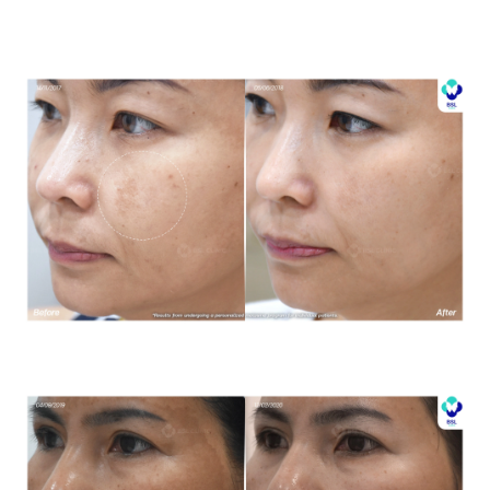
โปรแกรมรักษาฝ้า *ใช้เป็นตัวอย่างผลจากการเข้ารับการรักษา
พยาบาลสำหรับผู้ป่วยเฉพาะราย