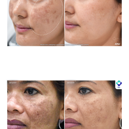
โปรแกรมรักษาฝ้า *ใช้เป็นตัวอย่างผลจากการเข้ารับการรักษา
พยาบาลสำหรับผู้ป่วยเฉพาะราย