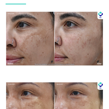
โปรแกรมรักษาฝ้า *ใช้เป็นตัวอย่างผลจากการเข้ารับการรักษา
พยาบาลสำหรับผู้ป่วยเฉพาะราย